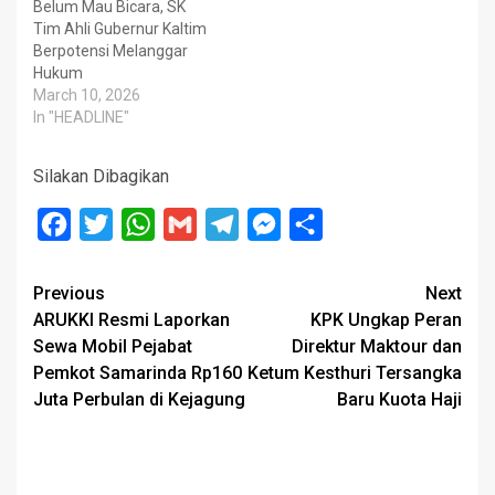
Belum Mau Bicara, SK
Tim Ahli Gubernur Kaltim
Berpotensi Melanggar
Hukum
March 10, 2026
In "HEADLINE"
Silakan Dibagikan
Facebook
Twitter
WhatsApp
Gmail
Telegram
Messenger
Share
Post
Previous
Next
ARUKKI Resmi Laporkan
KPK Ungkap Peran
navigation
Sewa Mobil Pejabat
Direktur Maktour dan
Pemkot Samarinda Rp160
Ketum Kesthuri Tersangka
Juta Perbulan di Kejagung
Baru Kuota Haji