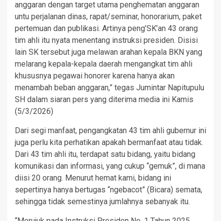
anggaran dengan target utama penghematan anggaran
untu perjalanan dinas, rapat/seminar, honorarium, paket
pertemuan dan publikasi. Artinya peng’SK’an 43 orang
tim ahli itu nyata menentang instruksi presiden. Disisi
lain SK tersebut juga melawan arahan kepala BKN yang
melarang kepala-kepala daerah mengangkat tim ahli
khususnya pegawai honorer karena hanya akan
menambah beban anggaran,” tegas Jumintar Napitupulu
SH dalam siaran pers yang diterima media ini Kamis
(5/3/2026)
Dari segi manfaat, pengangkatan 43 tim ahli gubernur ini
juga perlu kita perhatikan apakah bermanfaat atau tidak.
Dari 43 tim ahli itu, terdapat satu bidang, yaitu bidang
komunikasi dan informasi, yang cukup “gemuk”, di mana
diisi 20 orang. Menurut hemat kami, bidang ini
sepertinya hanya bertugas “ngebacot” (Bicara) semata,
sehingga tidak semestinya jumlahnya sebanyak itu.
“Merujuk pada Instruksi Presiden No. 1 Tahun 2025,