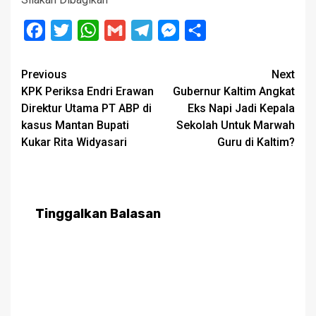
Facebook
Twitter
WhatsApp
Gmail
Telegram
Messenger
Share
Post
Previous
Next
KPK Periksa Endri Erawan
Gubernur Kaltim Angkat
navigation
Direktur Utama PT ABP di
Eks Napi Jadi Kepala
kasus Mantan Bupati
Sekolah Untuk Marwah
Kukar Rita Widyasari
Guru di Kaltim?
Tinggalkan Balasan