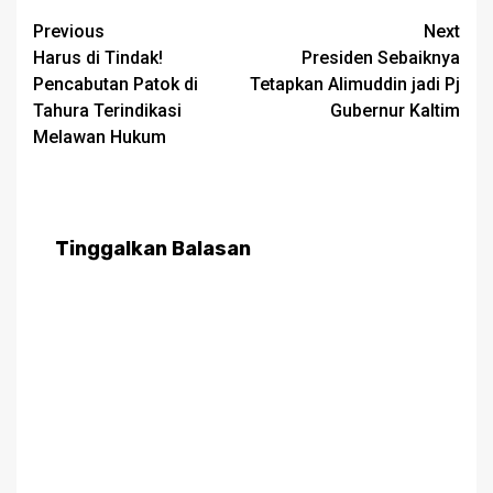
Post
Previous
Next
Harus di Tindak!
Presiden Sebaiknya
navigation
Pencabutan Patok di
Tetapkan Alimuddin jadi Pj
Tahura Terindikasi
Gubernur Kaltim
Melawan Hukum
Tinggalkan Balasan