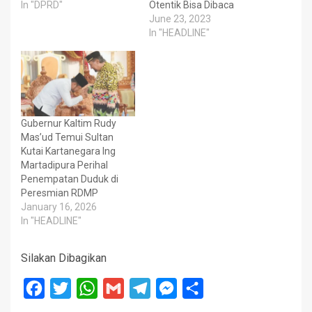
In "DPRD"
Otentik Bisa Dibaca
June 23, 2023
In "HEADLINE"
Gubernur Kaltim Rudy
Mas’ud Temui Sultan
Kutai Kartanegara Ing
Martadipura Perihal
Penempatan Duduk di
Peresmian RDMP
January 16, 2026
In "HEADLINE"
Silakan Dibagikan
Facebook
Twitter
WhatsApp
Gmail
Telegram
Messenger
Share