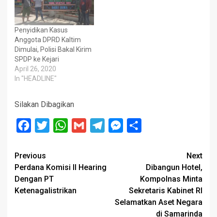
Penyidikan Kasus
Anggota DPRD Kaltim
Dimulai, Polisi Bakal Kirim
SPDP ke Kejari
April 26, 2020
In "HEADLINE"
Silakan Dibagikan
Facebook
Twitter
WhatsApp
Gmail
Telegram
Messenger
Share
Post
Previous
Next
Perdana Komisi II Hearing
Dibangun Hotel,
navigation
Dengan PT
Kompolnas Minta
Ketenagalistrikan
Sekretaris Kabinet RI
Selamatkan Aset Negara
di Samarinda