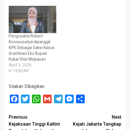
Pengusaha Robert
Bonosusatya dipanggil
KPK Sebagai Saksi Kasus
Gratifikasi Eks Bupati
Kukar Rita Widyasari
April 3, 2026
In "HUKUM"
Silakan Dibagikan
Facebook
Twitter
WhatsApp
Gmail
Telegram
Messenger
Share
Post
Previous
Next
Kejaksaan Tinggi Kaltim
Kejati Jakarta Tangkap
navigation