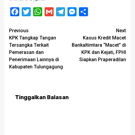
Facebook
Twitter
WhatsApp
Gmail
Telegram
Messenger
Share
Post
Previous
Next
KPK Tangkap Tangan
Kasus Kredit Macet
navigation
Tersangka Terkait
Bankaltimtara “Macet” di
Pemerasan dan
KPK dan Kejati, FPHI
Penerimaan Lainnya di
Siapkan Praperadilan
Kabupaten Tulungagung
Tinggalkan Balasan