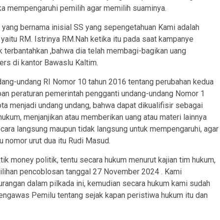
ngka mempengaruhi pemilih agar memilih suaminya.
 yang bernama inisial SS yang sepengetahuan Kami adalah
 yaitu RM. Istrinya RM.Nah ketika itu pada saat kampanye
k terbantahkan ,bahwa dia telah membagi-bagikan uang
ers di kantor Bawaslu Kaltim.
ndang-undang RI Nomor 10 tahun 2016 tentang perubahan kedua
pan peraturan pemerintah pengganti undang-undang Nomor 1
ota menjadi undang undang, bahwa dapat dikualifisir sebagai
ukum, menjanjikan atau memberikan uang atau materi lainnya
ecara langsung maupun tidak langsung untuk mempengaruhi, agar
u nomor urut dua itu Rudi Masud.
tik money politik, tentu secara hukum menurut kajian tim hukum,
ilihan pencoblosan tanggal 27 November 2024 . Kami
rangan dalam pilkada ini, kemudian secara hukum kami sudah
ngawas Pemilu tentang sejak kapan peristiwa hukum itu dan