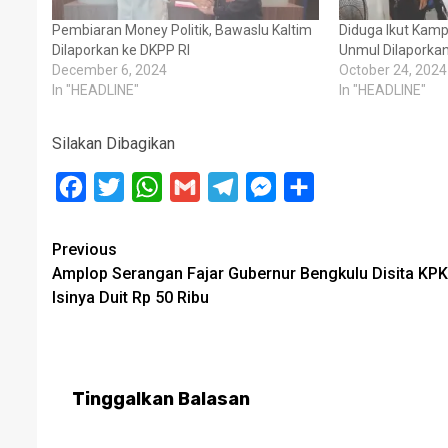
Pembiaran Money Politik, Bawaslu Kaltim
Diduga Ikut Kam
Dilaporkan ke DKPP RI
Unmul Dilaporka
December 6, 2024
October 24, 2024
In "HEADLINE"
In "HEADLINE"
Silakan Dibagikan
Facebook
Twitter
WhatsApp
Gmail
Telegram
Messenger
Share
Post
Previous
Amplop Serangan Fajar Gubernur Bengkulu Disita KPK
navigation
Isinya Duit Rp 50 Ribu
Tinggalkan Balasan