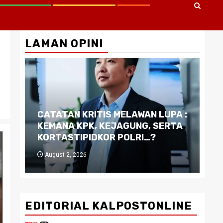
LAMAN OPINI
CATATAN KRITIS MELAWAN LUPA :
Di
KEMANA KPK, KEJAGUNG, SERTA
Ku
KORTASTIPIDKOR POLRI…?
Pe
August 2, 2026
J
EDITORIAL KALPOSTONLINE