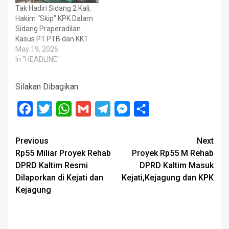
Tak Hadiri Sidang 2 Kali,
Hakim “Skip” KPK Dalam
Sidang Praperadilan
Kasus PT.PTB dan KKT
May 19, 2026
In "HEADLINE"
Silakan Dibagikan
Facebook
Twitter
WhatsApp
Gmail
Telegram
Messenger
Share
Post
Previous
Next
Rp55 Miliar Proyek Rehab
Proyek Rp55 M Rehab
navigation
DPRD Kaltim Resmi
DPRD Kaltim Masuk
Dilaporkan di Kejati dan
Kejati,Kejagung dan KPK
Kejagung