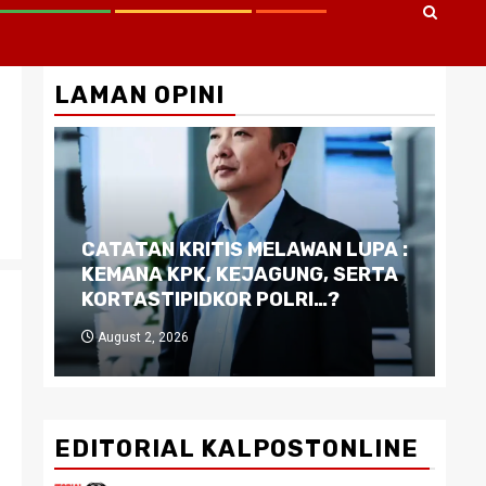
LAMAN OPINI
CATATAN KRITIS MELAWAN LUPA :
Di
KEMANA KPK, KEJAGUNG, SERTA
Ku
KORTASTIPIDKOR POLRI…?
Pe
August 2, 2026
J
EDITORIAL KALPOSTONLINE