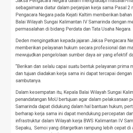
Jaksa Pengacara Negara dalam menghadapi masalah-mas
sebagaimana diatur dalam perjanjian kerja sama Pasal 2
Pengacara Negara pada Kejati Kaltim memberikan bahan
Balai Wilayah Sungai Kalimantan IV Samarinda dengan m
permasalahan di bidang Perdata dan Tata Usaha Negara.
Deden mengingatkan kepada jajaran Jaksa Pengacara Ne
memberikan pelayanan hukum secara profesional dan mak
mewujudkan pengelolaan sumber daya air yang efektif da
“Berikan dan selalu capai suatu bentuk pelayanan prima me
dan tujuan diadakan kerja sama ini dapat tercapai deng
sambutanya.
Dalam kesempatan itu, Kepala Balai Wilayah Sungai Kali
penandatangan MoU bertujuan agar dalam pelaksanaan pe
Samarinda dapat didukung dalam hal bantuan hukum, pert
berharap kerja sama ini dapat mendukung percepatan da
infrastruktur dalam Wilayah kerja BWS Kalimantan IV S
Sepaku, Semoi yang ditargetkan rampung lebih cepat di a