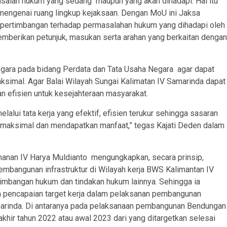
alah hukum yang sedang maupun yang akan dihadapi. Hal itu
 mengenai ruang lingkup kejaksaan. Dengan MoU ini Jaksa
 pertimbangan terhadap permasalahan hukum yang dihadapi oleh
emberikan petunjuk, masukan serta arahan yang berkaitan dengan
gara pada bidang Perdata dan Tata Usaha Negara agar dapat
simal. Agar Balai Wilayah Sungai Kalimatan IV Samarinda dapat
n efisien untuk kesejahteraan masyarakat.
lalui tata kerja yang efektif, efisien terukur sehingga sasaran
an maksimal dan mendapatkan manfaat,” tegas Kajati Deden dalam
manan IV Harya Muldianto mengungkapkan, secara prinsip,
mbangunan infrastruktur di Wilayah kerja BWS Kalimantan IV
imbangan hukum dan tindakan hukum lainnya. Sehingga ia
n pencapaian target kerja dalam pelaksanan pembangunan
amarinda. Di antaranya pada pelaksanaan pembangunan Bendungan
khir tahun 2022 atau awal 2023 dari yang ditargetkan selesai