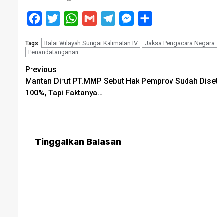
Facebook
Twitter
WhatsApp
Gmail
Telegram
Messenger
Share
Balai Wilayah Sungai Kalimatan IV
Jaksa Pengacara Negara
Tags:
Penandatanganan
Post
Previous
Mantan Dirut PT.MMP Sebut Hak Pemprov Sudah Dise
navigation
100%, Tapi Faktanya…
Tinggalkan Balasan