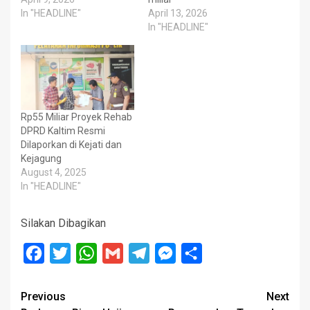
In "HEADLINE"
April 13, 2026
In "HEADLINE"
Rp55 Miliar Proyek Rehab
DPRD Kaltim Resmi
Dilaporkan di Kejati dan
Kejagung
August 4, 2025
In "HEADLINE"
Silakan Dibagikan
Facebook
Twitter
WhatsApp
Gmail
Telegram
Messenger
Share
Post
Previous
Next