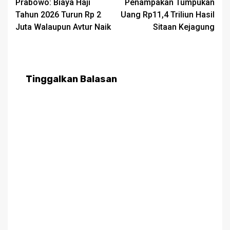
Prabowo: Biaya Haji
Penampakan Tumpukan
navigation
Tahun 2026 Turun Rp 2
Uang Rp11,4 Triliun Hasil
Juta Walaupun Avtur Naik
Sitaan Kejagung
Tinggalkan Balasan