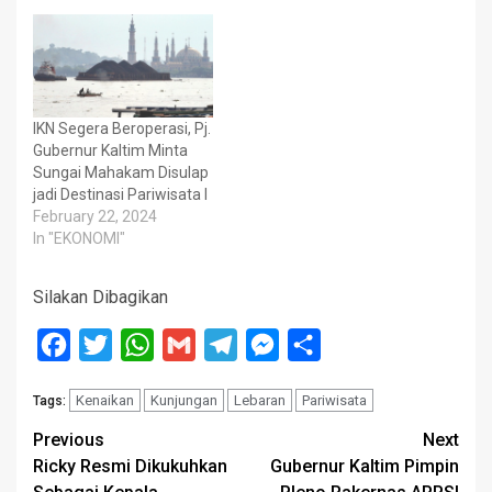
IKN Segera Beroperasi, Pj.
Gubernur Kaltim Minta
Sungai Mahakam Disulap
jadi Destinasi Pariwisata I
February 22, 2024
In "EKONOMI"
Silakan Dibagikan
Facebook
Twitter
WhatsApp
Gmail
Telegram
Messenger
Share
Kenaikan
Kunjungan
Lebaran
Pariwisata
Tags:
Post
Previous
Next
Ricky Resmi Dikukuhkan
Gubernur Kaltim Pimpin
navigation