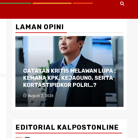
LAMAN OPINI
CATATAN KRITIS MELAWAN LUPA :
Di
KEMANA KPK, KEJAGUNG, SERTA
Ku
KORTASTIPIDKOR POLRI…?
Pe
August 2, 2026
J
EDITORIAL KALPOSTONLINE