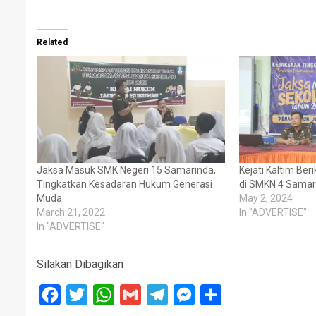
Related
Jaksa Masuk SMK Negeri 15 Samarinda,
Kejati Kaltim Be
Tingkatkan Kesadaran Hukum Generasi
di SMKN 4 Samar
Muda
May 2, 2024
March 21, 2022
In "ADVERTISE"
In "ADVERTISE"
Silakan Dibagikan
Facebook
Twitter
WhatsApp
Gmail
Telegram
Messenger
Share