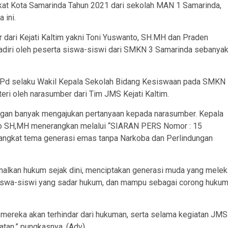
gkat Kota Samarinda Tahun 2021 dari sekolah MAN 1 Samarinda,
 ini.
 dari Kejati Kaltim yakni Toni Yuswanto, SH.MH dan Praden
ihadiri oleh peserta siswa-siswi dari SMKN 3 Samarinda sebanya
S.Pd selaku Wakil Kepala Sekolah Bidang Kesiswaan pada SMKN
eri oleh narasumber dari Tim JMS Kejati Kaltim.
gan banyak mengajukan pertanyaan kepada narasumber. Kepala
to SH,MH menerangkan melalui “SIARAN PERS Nomor : 15
ngkat tema generasi emas tanpa Narkoba dan Perlindungan
alkan hukum sejak dini, menciptakan generasi muda yang melek
wa-siswi yang sadar hukum, dan mampu sebagai corong huku
ereka akan terhindar dari hukuman, serta selama kegiatan JMS
tan,” pungkasnya. (Adv)