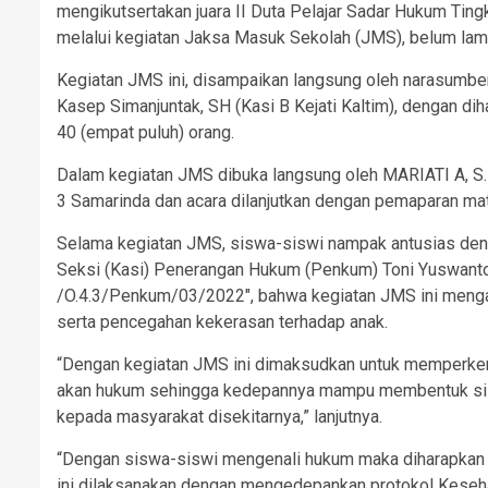
mengikutsertakan juara II Duta Pelajar Sadar Hukum Tin
melalui kegiatan Jaksa Masuk Sekolah (JMS), belum lama
Kegiatan JMS ini, disampaikan langsung oleh narasumber
Kasep Simanjuntak, SH (Kasi B Kejati Kaltim), dengan d
40 (empat puluh) orang.
Dalam kegiatan JMS dibuka langsung oleh MARIATI A, 
3 Samarinda dan acara dilanjutkan dengan pemaparan mat
Selama kegiatan JMS, siswa-siswi nampak antusias den
Seksi (Kasi) Penerangan Hukum (Penkum) Toni Yuswan
/O.4.3/Penkum/03/2022″, bahwa kegiatan JMS ini menga
serta pencegahan kekerasan terhadap anak.
“Dengan kegiatan JMS ini dimaksudkan untuk memperken
akan hukum sehingga kedepannya mampu membentuk sis
kepada masyarakat disekitarnya,” lanjutnya.
“Dengan siswa-siswi mengenali hukum maka diharapkan m
ini dilaksanakan dengan mengedepankan protokol Keseha