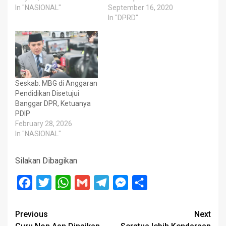
In "NASIONAL"
September 16, 2020
In "DPRD"
Seskab: MBG di Anggaran
Pendidikan Disetujui
Banggar DPR, Ketuanya
PDIP
February 28, 2026
In "NASIONAL"
Silakan Dibagikan
Facebook
Twitter
WhatsApp
Gmail
Telegram
Messenger
Share
Post
Previous
Next