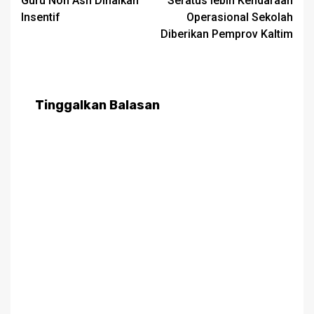
Guru Non Asn Dinaikan
Seratus lebih Kendaraan
navigation
Insentif
Operasional Sekolah
Diberikan Pemprov Kaltim
Tinggalkan Balasan