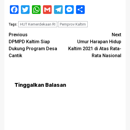
Facebook
Twitter
WhatsApp
Gmail
Telegram
Messenger
Share
HUT Kemerdekaan RI
Pemprov Kaltim
Tags:
Post
Previous
Next
DPMPD Kaltim Siap
Umur Harapan Hidup
navigation
Dukung Program Desa
Kaltim 2021 di Atas Rata-
Cantik
Rata Nasional
Tinggalkan Balasan