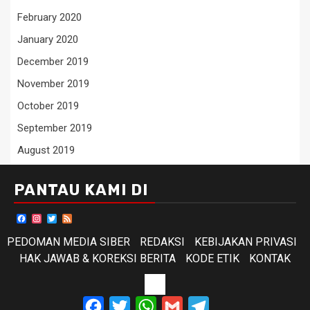
February 2020
January 2020
December 2019
November 2019
October 2019
September 2019
August 2019
PANTAU KAMI DI
Facebook
Instagram
Twitter
Feed
PEDOMAN MEDIA SIBER
REDAKSI
KEBIJAKAN PRIVASI
HAK JAWAB & KOREKSI BERITA
KODE ETIK
KONTAK
KODE
Facebook
Twitter
WhatsApp
Gmail
Telegram
ETIK