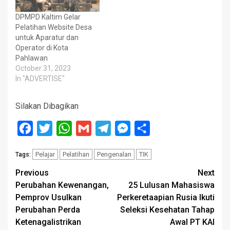
DPMPD Kaltim Gelar
Pelatihan Website Desa
untuk Aparatur dan
Operator di Kota
Pahlawan
October 31, 2023
In "ADVERTISE"
Silakan Dibagikan
Facebook
Twitter
WhatsApp
Gmail
Telegram
Messenger
Share
Pelajar
Pelatihan
Pengenalan
TIK
Tags:
Post
Previous
Next
Perubahan Kewenangan,
25 Lulusan Mahasiswa
navigation
Pemprov Usulkan
Perkeretaapian Rusia Ikuti
Perubahan Perda
Seleksi Kesehatan Tahap
Ketenagalistrikan
Awal PT KAI