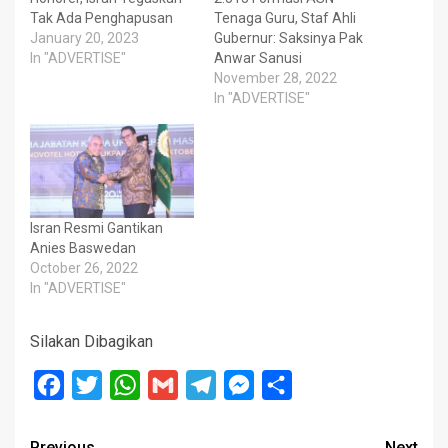
Tak Ada Penghapusan
Tenaga Guru, Staf Ahli
January 20, 2023
Gubernur: Saksinya Pak
In "ADVERTISE"
Anwar Sanusi
November 28, 2022
In "ADVERTISE"
Isran Resmi Gantikan
Anies Baswedan
October 26, 2022
In "ADVERTISE"
Silakan Dibagikan
Facebook
Twitter
WhatsApp
Gmail
Telegram
Messenger
Share
Previous
Next