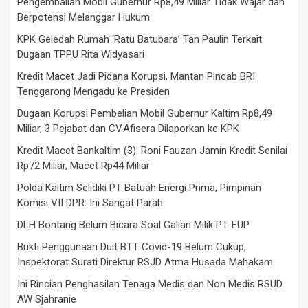
Pengembalian Mobil Gubernur Rp8,49 Miliar Tidak Wajar dan
Berpotensi Melanggar Hukum
KPK Geledah Rumah ‘Ratu Batubara’ Tan Paulin Terkait
Dugaan TPPU Rita Widyasari
Kredit Macet Jadi Pidana Korupsi, Mantan Pincab BRI
Tenggarong Mengadu ke Presiden
Dugaan Korupsi Pembelian Mobil Gubernur Kaltim Rp8,49
Miliar, 3 Pejabat dan CV.Afisera Dilaporkan ke KPK
Kredit Macet Bankaltim (3): Roni Fauzan Jamin Kredit Senilai
Rp72 Miliar, Macet Rp44 Miliar
Polda Kaltim Selidiki PT Batuah Energi Prima, Pimpinan
Komisi VII DPR: Ini Sangat Parah
DLH Bontang Belum Bicara Soal Galian Milik PT. EUP
Bukti Penggunaan Duit BTT Covid-19 Belum Cukup,
Inspektorat Surati Direktur RSJD Atma Husada Mahakam
Ini Rincian Penghasilan Tenaga Medis dan Non Medis RSUD
AW Sjahranie