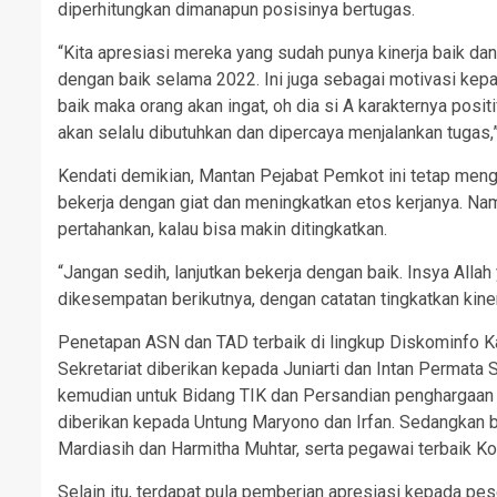
diperhitungkan dimanapun posisinya bertugas.
“Kita apresiasi mereka yang sudah punya kinerja baik dan
dengan baik selama 2022. Ini juga sebagai motivasi kep
baik maka orang akan ingat, oh dia si A karakternya posi
akan selalu dibutuhkan dan dipercaya menjalankan tugas,”
Kendati demikian, Mantan Pejabat Pemkot ini tetap meng
bekerja dengan giat dan meningkatkan etos kerjanya. N
pertahankan, kalau bisa makin ditingkatkan.
“Jangan sedih, lanjutkan bekerja dengan baik. Insya Allah
dikesempatan berikutnya, dengan catatan tingkatkan kiner
Penetapan ASN dan TAD terbaik di lingkup Diskominfo K
Sekretariat diberikan kepada Juniarti dan Intan Permata 
kemudian untuk Bidang TIK dan Persandian penghargaan d
diberikan kepada Untung Maryono dan Irfan. Sedangkan
Mardiasih dan Harmitha Muhtar, serta pegawai terbaik Ko
Selain itu, terdapat pula pemberian apresiasi kepada p