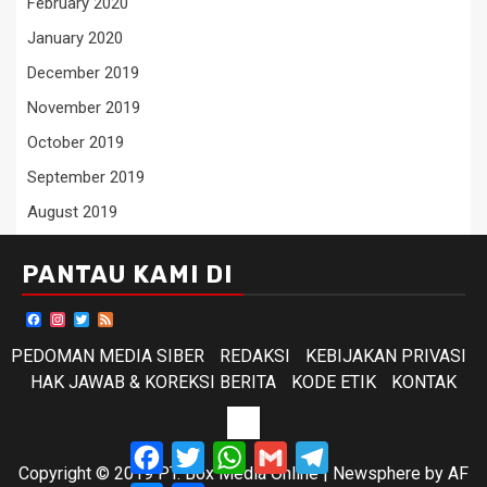
February 2020
January 2020
December 2019
November 2019
October 2019
September 2019
August 2019
PANTAU KAMI DI
Facebook
Instagram
Twitter
Feed
PEDOMAN MEDIA SIBER
REDAKSI
KEBIJAKAN PRIVASI
HAK JAWAB & KOREKSI BERITA
KODE ETIK
KONTAK
KODE
Facebook
Twitter
WhatsApp
Gmail
Telegram
ETIK
Copyright © 2019 PT. Box Media Online
|
Newsphere
by AF