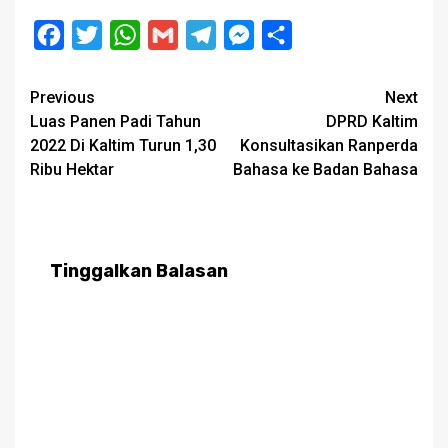
Facebook
Twitter
WhatsApp
Gmail
Telegram
Messenger
Share
Post
Previous
Next
Luas Panen Padi Tahun
DPRD Kaltim
navigation
2022 Di Kaltim Turun 1,30
Konsultasikan Ranperda
Ribu Hektar
Bahasa ke Badan Bahasa
Tinggalkan Balasan