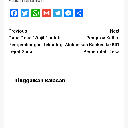
Silakan Dibagikan
Facebook
Twitter
WhatsApp
Gmail
Telegram
Messenger
Share
Post
Previous
Next
Dana Desa “Wajib” untuk
Pemprov Kaltim
navigation
Pengembangan Teknologi
Alokasikan Bankeu ke 841
Tepat Guna
Pemerintah Desa
Tinggalkan Balasan