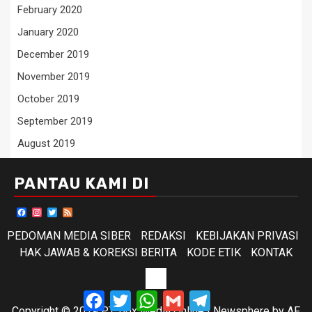
February 2020
January 2020
December 2019
November 2019
October 2019
September 2019
August 2019
PANTAU KAMI DI
Facebook
Instagram
Twitter
Feed
PEDOMAN MEDIA SIBER
REDAKSI
KEBIJAKAN PRIVASI
HAK JAWAB & KOREKSI BERITA
KODE ETIK
KONTAK
KODE
Facebook
Twitter
WhatsApp
Gmail
Telegram
ETIK
Copyright © 2019 PT. Box Media Online
|
Newsphere
by AF