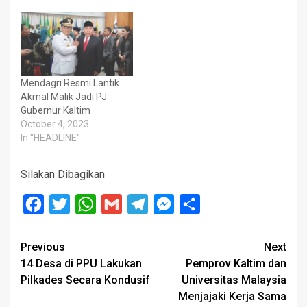
Mendagri Resmi Lantik
Akmal Malik Jadi PJ
Gubernur Kaltim
October 4, 2023
In "HEADLINE"
Silakan Dibagikan
Facebook
Twitter
WhatsApp
Gmail
Telegram
Messenger
Share
Post
Previous
Next
14 Desa di PPU Lakukan
Pemprov Kaltim dan
navigation
Pilkades Secara Kondusif
Universitas Malaysia
Menjajaki Kerja Sama