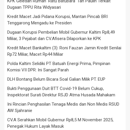
KPK Geledah Rumah ‘Ratu Batubara’ Tan Paulin Terkait
Dugaan TPPU Rita Widyasari
Kredit Macet Jadi Pidana Korupsi, Mantan Pincab BRI
Tenggarong Mengadu ke Presiden
Dugaan Korupsi Pembelian Mobil Gubernur Kaltim Rp8,49
Miliar, 3 Pejabat dan CV.Afisera Dilaporkan ke KPK
Kredit Macet Bankaltim (3): Roni Fauzan Jamin Kredit Senilai
Rp72 Miliar, Macet Rp44 Miliar
Polda Kaltim Selidiki PT Batuah Energi Prima, Pimpinan
Komisi VII DPR: Ini Sangat Parah
DLH Bontang Belum Bicara Soal Galian Milik PT. EUP
Bukti Penggunaan Duit BTT Covid-19 Belum Cukup,
Inspektorat Surati Direktur RSJD Atma Husada Mahakam
Ini Rincian Penghasilan Tenaga Medis dan Non Medis RSUD
AW Sjahranie
CV.A Serahkan Mobil Gubernur Rp8,5 M November 2025,
Penegak Hukum Layak Masuk