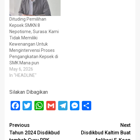
Dituding Pemilihan
Kepsek SMKN 8
Nepotisme, Surasa: Kami
Tidak Memiliki
Kewenangan Untuk
Mengintervensi Proses
Pengangkatan Kepsek di
SMK Mana pun
May 6, 2026
In "HEADLINE"
Silakan Dibagikan
Facebook
Twitter
WhatsApp
Gmail
Telegram
Messenger
Share
Post
Previous
Next
Tahun 2024 Disdikbud
Disdikbud Kaltim Buat
navigation