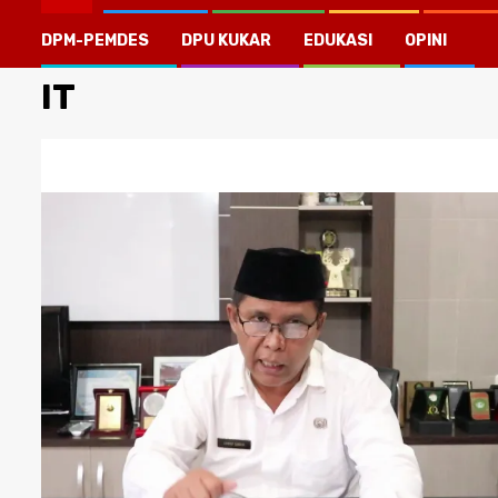
DPM-PEMDES
DPU KUKAR
EDUKASI
OPINI
IT