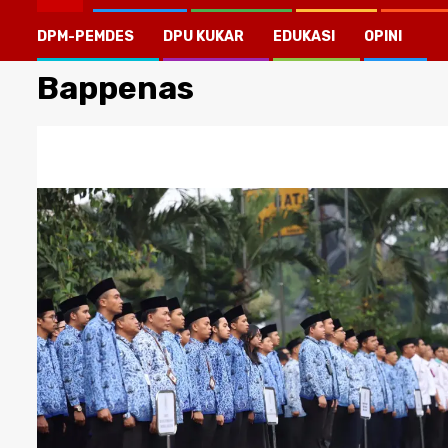
DPM-PEMDES
DPU KUKAR
EDUKASI
OPINI
Bappenas