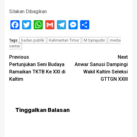
Silakan Dibagikan
Facebook
Twitter
WhatsApp
Gmail
Telegram
Messenger
Share
badan publik
Kalimantan Timur
M Syirajudin
media
Tags:
center
Post
Previous
Next
Pertunjukan Seni Budaya
Anwar Sanusi Dampingi
navigation
Ramaikan TKTB Ke XXI di
Wakil Kaltim Seleksi
Kaltim
GTTGN XXIII
Tinggalkan Balasan