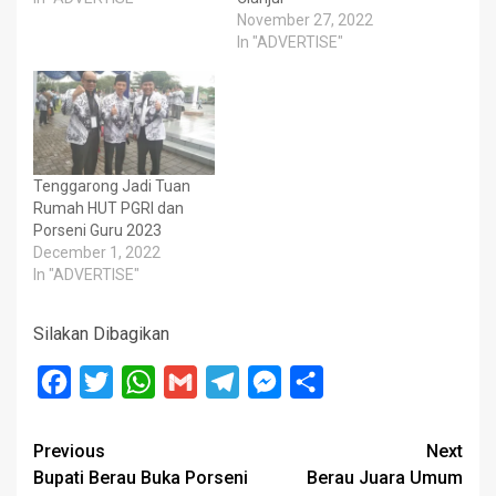
November 27, 2022
In "ADVERTISE"
Tenggarong Jadi Tuan
Rumah HUT PGRI dan
Porseni Guru 2023
December 1, 2022
In "ADVERTISE"
Silakan Dibagikan
Facebook
Twitter
WhatsApp
Gmail
Telegram
Messenger
Share
Post
Previous
Next
Bupati Berau Buka Porseni
Berau Juara Umum
navigation