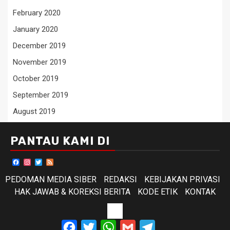
February 2020
January 2020
December 2019
November 2019
October 2019
September 2019
August 2019
PANTAU KAMI DI
Facebook
Instagram
Twitter
Feed
PEDOMAN MEDIA SIBER
REDAKSI
KEBIJAKAN PRIVASI
HAK JAWAB & KOREKSI BERITA
KODE ETIK
KONTAK
KODE
Facebook
Twitter
WhatsApp
Gmail
Telegram
ETIK