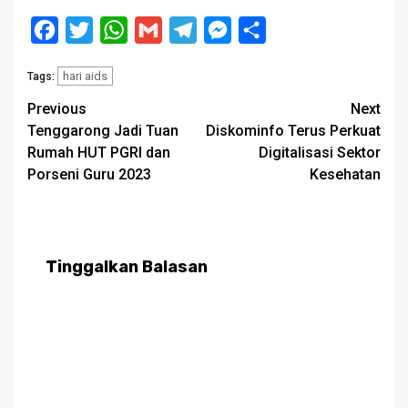
Facebook
Twitter
WhatsApp
Gmail
Telegram
Messenger
Share
hari aids
Tags:
Post
Previous
Next
Tenggarong Jadi Tuan
Diskominfo Terus Perkuat
navigation
Rumah HUT PGRI dan
Digitalisasi Sektor
Porseni Guru 2023
Kesehatan
Tinggalkan Balasan