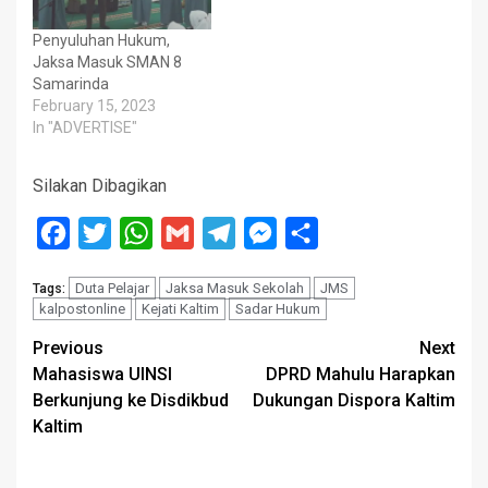
Penyuluhan Hukum,
Jaksa Masuk SMAN 8
Samarinda
February 15, 2023
In "ADVERTISE"
Silakan Dibagikan
Facebook
Twitter
WhatsApp
Gmail
Telegram
Messenger
Share
Duta Pelajar
Jaksa Masuk Sekolah
JMS
Tags:
kalpostonline
Kejati Kaltim
Sadar Hukum
Post
Previous
Next
Mahasiswa UINSI
DPRD Mahulu Harapkan
navigation
Berkunjung ke Disdikbud
Dukungan Dispora Kaltim
Kaltim