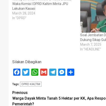
Waka Komisi I DPRD Kaltim Minta JPU
Lakukan Kasasi
March 28, 2024
In "DPRD"
Soal Jembatan Di
Dukung Sikap Gu
March 7, 2025
In "HEADLINE"
Silakan Dibagikan
Facebook
Twitter
WhatsApp
Gmail
Telegram
Messenger
Share
DPRD KALTIM
Tags:
Post
Previous
Warga Dayak Minta Tanah 5 Hektar per KK, Apa Resp
navigation
Pemerintah?