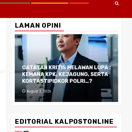
LAMAN OPINI
CATATAN KRITIS MELAWAN LUPA :
Di
KEMANA KPK, KEJAGUNG, SERTA
Ku
KORTASTIPIDKOR POLRI…?
Pe
August 2, 2026
J
EDITORIAL KALPOSTONLINE