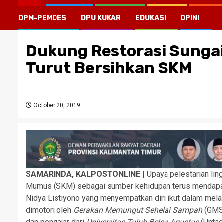
DPM-PEMDES
DPU KUKAR
EDUKASI
OPINI
Dukung Restorasi Sungai
Turut Bersihkan SKM
October 20, 2019
SAMARINDA, KALPOSTONLINE
| Upaya pelestarian li
Mumus (SKM) sebagai sumber kehidupan terus mendapat 
Nidya Listiyono yang menyempatkan diri ikut dalam m
dimotori oleh
Gerakan Memungut Sehelai Sampah
(GM
dan pengajar dari
Universitas Tujuh Belas Agustus
(Unta