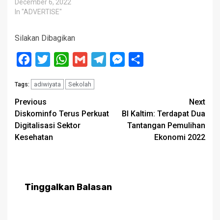
December 6, 2022
In "ADVERTISE"
Silakan Dibagikan
Facebook
Twitter
WhatsApp
Gmail
Telegram
Messenger
Share
adiwiyata
Sekolah
Tags:
Post
Previous
Next
Diskominfo Terus Perkuat
BI Kaltim: Terdapat Dua
navigation
Digitalisasi Sektor
Tantangan Pemulihan
Kesehatan
Ekonomi 2022
Tinggalkan Balasan