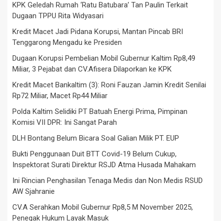
KPK Geledah Rumah ‘Ratu Batubara’ Tan Paulin Terkait
Dugaan TPPU Rita Widyasari
Kredit Macet Jadi Pidana Korupsi, Mantan Pincab BRI
Tenggarong Mengadu ke Presiden
Dugaan Korupsi Pembelian Mobil Gubernur Kaltim Rp8,49
Miliar, 3 Pejabat dan CV.Afisera Dilaporkan ke KPK
Kredit Macet Bankaltim (3): Roni Fauzan Jamin Kredit Senilai
Rp72 Miliar, Macet Rp44 Miliar
Polda Kaltim Selidiki PT Batuah Energi Prima, Pimpinan
Komisi VII DPR: Ini Sangat Parah
DLH Bontang Belum Bicara Soal Galian Milik PT. EUP
Bukti Penggunaan Duit BTT Covid-19 Belum Cukup,
Inspektorat Surati Direktur RSJD Atma Husada Mahakam
Ini Rincian Penghasilan Tenaga Medis dan Non Medis RSUD
AW Sjahranie
CV.A Serahkan Mobil Gubernur Rp8,5 M November 2025,
Penegak Hukum Layak Masuk