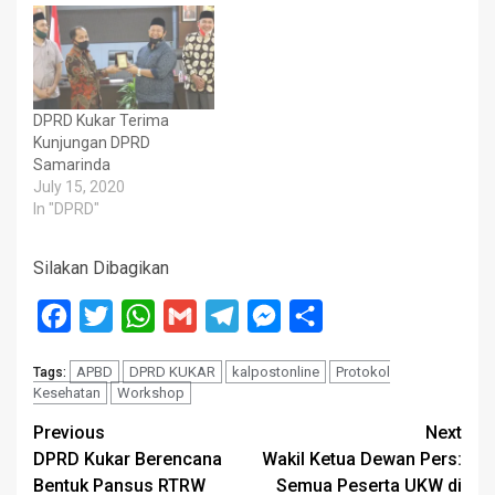
DPRD Kukar Terima
Kunjungan DPRD
Samarinda
July 15, 2020
In "DPRD"
Silakan Dibagikan
Facebook
Twitter
WhatsApp
Gmail
Telegram
Messenger
Share
APBD
DPRD KUKAR
kalpostonline
Protokol
Tags:
Kesehatan
Workshop
Post
Previous
Next
DPRD Kukar Berencana
Wakil Ketua Dewan Pers:
navigation
Bentuk Pansus RTRW
Semua Peserta UKW di