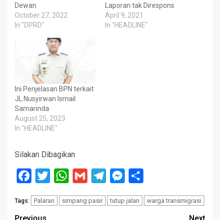
Dewan
Laporan tak Direspons
October 27, 2022
April 9, 2021
In "DPRD"
In "HEADLINE"
Ini Penjelasan BPN terkait
JL.Nusyirwan Ismail
Samarinda
August 25, 2023
In "HEADLINE"
Silakan Dibagikan
Facebook
Twitter
WhatsApp
Gmail
Telegram
Messenger
Share
Palaran
simpang pasir
tutup jalan
warga transmigrasi
Tags:
Post
Previous
Next