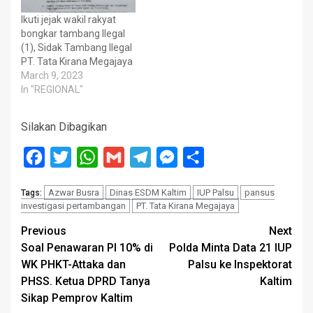
Ikuti jejak wakil rakyat
bongkar tambang Ilegal
(1), Sidak Tambang Ilegal
PT. Tata Kirana Megajaya
March 9, 2023
In "REGIONAL"
Silakan Dibagikan
Facebook
Twitter
WhatsApp
Gmail
Telegram
Messenger
Share
Azwar Busra
Dinas ESDM Kaltim
IUP Palsu
pansus
Tags:
investigasi pertambangan
PT. Tata Kirana Megajaya
Post
Previous
Next
Soal Penawaran PI 10% di
Polda Minta Data 21 IUP
navigation
WK PHKT-Attaka dan
Palsu ke Inspektorat
PHSS. Ketua DPRD Tanya
Kaltim
Sikap Pemprov Kaltim