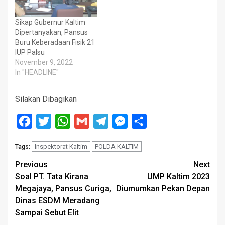
Sikap Gubernur Kaltim
Dipertanyakan, Pansus
Buru Keberadaan Fisik 21
IUP Palsu
November 9, 2022
In "HEADLINE"
Silakan Dibagikan
Facebook
Twitter
WhatsApp
Gmail
Telegram
Messenger
Share
Inspektorat Kaltim
POLDA KALTIM
Tags:
Post
Previous
Next
Soal PT. Tata Kirana
UMP Kaltim 2023
navigation
Megajaya, Pansus Curiga,
Diumumkan Pekan Depan
Dinas ESDM Meradang
Sampai Sebut Elit