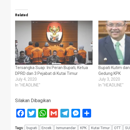
Related
Tersangka Suap: Ini Peran Bupati, Ketua
Bupati Kutim dan 
DPRD dan 3 Pejabat di Kutai Timur
Gedung KPK
July 4, 2020
July 3, 2020
In "HEADLINE"
In "HEADLINE"
Silakan Dibagikan
Facebook
Twitter
WhatsApp
Gmail
Telegram
Messenger
Share
bupati
Encek
Ismunandar
KPK
Kutai Timur
OTT
SU
Tags: