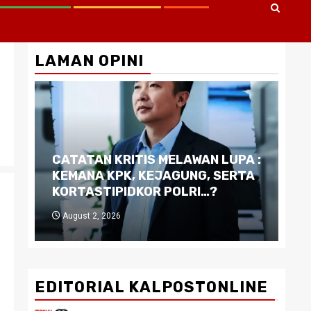
LAMAN OPINI
CATATAN KRITIS MELAWAN LUPA :
Di
KEMANA KPK, KEJAGUNG, SERTA
Ku
KORTASTIPIDKOR POLRI…?
Pe
August 2, 2026
J
EDITORIAL KALPOSTONLINE