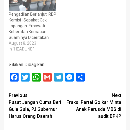
Pengadilan Berlanjut, RDP
Komisi I Sepakat Cek
Lapangan. Ernawati
Keberatan Kematian
Suaminya Diceritakan.
August 8, 2023
In "HEADLINE"
Silakan Dibagikan
Facebook
Twitter
WhatsApp
Gmail
Telegram
Messenger
Share
Post
Previous
Next
Pusat Jangan Cuma Beri
Fraksi Partai Golkar Minta
navigation
Gula Gula, PJ Gubernur
Anak Perusda MBS di
Harus Orang Daerah
audit BPKP