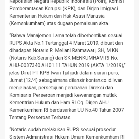
Kepolisian Negara Republik Indonesia (Polri), Komisi
Pemberantasan Korupsi (KPK), dan Dirjen Imigrasi
Kementerian Hukum dan Hak Asasi Manusia
(Kemenkumham) atas dugaan pemalsuan akta.
“Bahwa Manajemen Lama telah diberhentikan sesuai
RUPS Akta No.1 Tertanggal 4 Maret 2019, dibuat dan
dihadapan Notaris R. Meliani Rahmawati, SH, M.KN
(Notaris Kab.Serang) dan SK MENKUMHAM RI No.
AHU-0037340.AH.01.11.TAHUN 2019 (AKTA 1/2019),”
jelas Dirut PT KPB Iwan Tjahjadi dalam siaran pers,
Jumat (12/4) sebagaimana dilansir kontan.co.id.Iwan
menjelaskan, persetujuan perubahan Direksi dan
Komisaris Perseroan menjadi kewenangan mutlak
Kementrian Hukum dan Ham RI Cq. Dirjen AHU
Kemenkumham RI berdasarkan UU No.40 Tahun 2007
Tentang Perseroan Terbatas.
“Notaris sudah melakukan RUPS sesuai prosedur
Sistem Administrasi Hukum Umum Kemenkumham RI