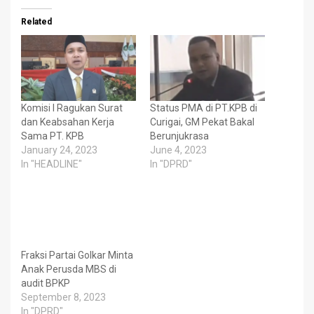
Related
Komisi I Ragukan Surat
Status PMA di PT.KPB di
dan Keabsahan Kerja
Curigai, GM Pekat Bakal
Sama PT. KPB
Berunjukrasa
January 24, 2023
June 4, 2023
In "HEADLINE"
In "DPRD"
Fraksi Partai Golkar Minta
Anak Perusda MBS di
audit BPKP
September 8, 2023
In "DPRD"