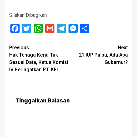
Silakan Dibagikan
Facebook
Twitter
WhatsApp
Gmail
Telegram
Messenger
Share
Post
Previous
Next
Hak Tenaga Kerja Tak
21 IUP Palsu, Ada Apa
navigation
Sesuai Data, Ketua Komisi
Gubernur?
IV Peringatkan PT. KFI
Tinggalkan Balasan