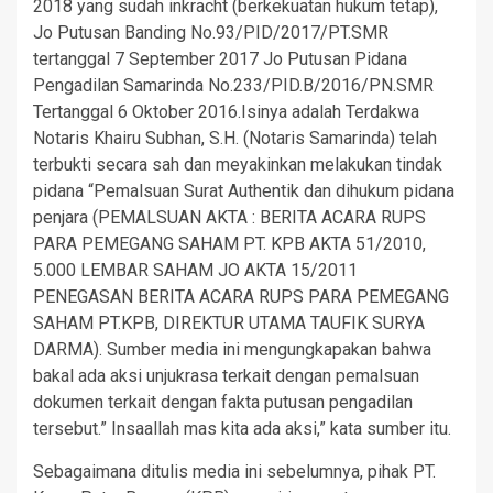
2018 yang sudah inkracht (berkekuatan hukum tetap),
Jo Putusan Banding No.93/PID/2017/PT.SMR
tertanggal 7 September 2017 Jo Putusan Pidana
Pengadilan Samarinda No.233/PID.B/2016/PN.SMR
Tertanggal 6 Oktober 2016.Isinya adalah Terdakwa
Notaris Khairu Subhan, S.H. (Notaris Samarinda) telah
terbukti secara sah dan meyakinkan melakukan tindak
pidana “Pemalsuan Surat Authentik dan dihukum pidana
penjara (PEMALSUAN AKTA : BERITA ACARA RUPS
PARA PEMEGANG SAHAM PT. KPB AKTA 51/2010,
5.000 LEMBAR SAHAM JO AKTA 15/2011
PENEGASAN BERITA ACARA RUPS PARA PEMEGANG
SAHAM PT.KPB, DIREKTUR UTAMA TAUFIK SURYA
DARMA). Sumber media ini mengungkapakan bahwa
bakal ada aksi unjukrasa terkait dengan pemalsuan
dokumen terkait dengan fakta putusan pengadilan
tersebut.” Insaallah mas kita ada aksi,” kata sumber itu.
Sebagaimana ditulis media ini sebelumnya, pihak PT.