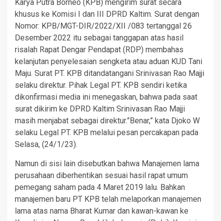
Karya Putra Borneo (KPB) mengirim surat secara
khusus ke Komisi I dan III DPRD Kaltim. Surat dengan
Nomor: KPB/MGT-DIR/2022/XII /083 tertanggal 26
Desember 2022 itu sebagai tanggapan atas hasil
risalah Rapat Dengar Pendapat (RDP) membahas
kelanjutan penyelesaian sengketa atau aduan KUD Tani
Maju. Surat PT. KPB ditandatangani Srinivasan Rao Majji
selaku direktur. Pihak Legal PT. KPB sendiri ketika
dikonfirmasi media ini menegaskan, bahwa pada saat
surat dikirim ke DPRD Kaltim Srinivasan Rao Majji
masih menjabat sebagai direktur.”Benar,” kata Djoko W
selaku Legal PT. KPB melalui pesan percakapan pada
Selasa, (24/1/23).
Namun di sisi lain disebutkan bahwa Manajemen lama
perusahaan diberhentikan sesuai hasil rapat umum
pemegang saham pada 4 Maret 2019 lalu. Bahkan
manajemen baru PT KPB telah melaporkan manajemen
lama atas nama Bharat Kumar dan kawan-kawan ke