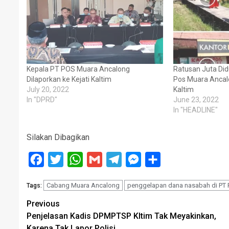
Kepala PT POS Muara Ancalong
Ratusan Juta Did
Dilaporkan ke Kejati Kaltim
Pos Muara Anca
July 20, 2022
Kaltim
In "DPRD"
June 23, 2022
In "HEADLINE"
Silakan Dibagikan
Facebook
Twitter
WhatsApp
Gmail
Telegram
Messenger
Share
Cabang Muara Ancalong
penggelapan dana nasabah di PT
Tags:
Post
Previous
Penjelasan Kadis DPMPTSP Kltim Tak Meyakinkan,
navigation
Karena Tak Lapor Polisi