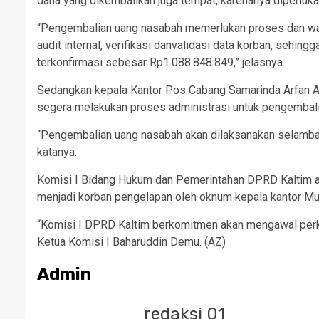
dana yang dikembalikan juga tempat, karenanya diperlukan 
“Pengembalian uang nasabah memerlukan proses dan wak
audit internal, verifikasi danvalidasi data korban, sehin
terkonfirmasi sebesar Rp1.088.848.849,” jelasnya.
Sedangkan kepala Kantor Pos Cabang Samarinda Arfan A
segera melakukan proses administrasi untuk pengembali
“Pengembalian uang nasabah akan dilaksanakan selambatny
katanya.
Komisi I Bidang Hukum dan Pemerintahan DPRD Kaltim ak
menjadi korban pengelapan oleh oknum kepala kantor Mu
“Komisi I DPRD Kaltim berkomitmen akan mengawal perka
Ketua Komisi I Baharuddin Demu. (AZ)
Admin
redaksi 01