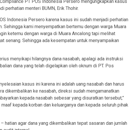
d Compliance PT POS Indonesia Persero mengungkapkan kasus
adi perhatian menteri BUMN, Erik Thohir.
OS Indonesia Persero karena kasus ini sudah menjadi perhatian
ikan. Sehingga kami menyempatkan bertemu dengan warga Muara
ngin ketemu dengan warga di Muara Ancalong tapi melihat
ngat senang. Sehingga ada kesempatan untuk menyampaikan
ius menyikapi hilangnya dana nasabah, apalagi ada instruksi
lian dana yang telah digelapkan oleh oknum di PT. Pos
elesaian kasus ini karena ini adalah uang nasabah dan harus
gera dikembalikan ke nasabah, direksi sudah mengamanatkan
ayarkan kepada nasabah sebesar yang disuratkan tersebut,”
maaf kepada korban dan keluarganya dan kepada seluruh pihak
 hatian agar dana yang dikembalikan tepat sasaran dan jumlah