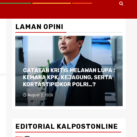
LAMAN OPINI
CATATAN KRITIS MELAWAN LUPA :
Di
KEMANA KPK, KEJAGUNG, SERTA
Ku
KORTASTIPIDKOR POLRI…?
Pe
August 2, 2026
J
EDITORIAL KALPOSTONLINE