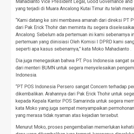
Mahadianto Vice President Legal, Good Governance an
yang terjadi di Muara Ancalong Kutai Timur itu telah menj
“Kami datang ke sini membawa amanah dari direksi PT P
dari Pak Erick Thohir dan meminta itu segera diselesa
Ancalong. Sebelum ada pertemuan ini kami sebenarnya i
pertemuan yang diinisiasi Oleh Komisi I DPRD kami sa
seperti apa kasus sebenarnya,” kata Moko Mahadianto .
Dia juga menegaskan bahwa PT. Pos Indonesia sangat ser
dari menteri BUMN untuk segera menyelesaikan pengemba
Indonesia.
“PT POS Indonesia Persero sangat Concern terhadap peny
dikembalikan. Arahannya dari Pak Erick Thohir untuk se
kepada Kepala Kantor POS Samarinda untuk segera memb
kata Moko yang juga sempat menyampaikan permohonan 
yang merasa tidak nyaman atas kejadian tersebut.
Menurut Moko, proses pengembalian memerlukan kehati –