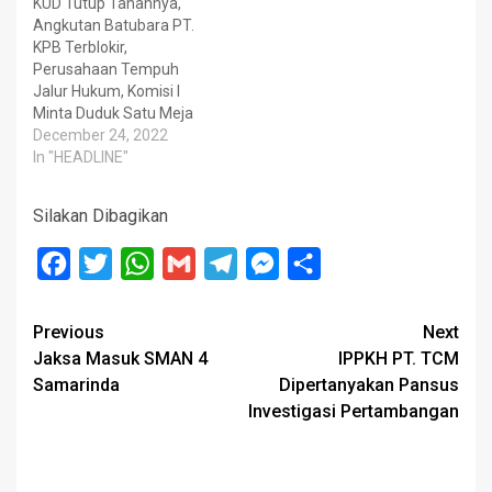
KUD Tutup Tanahnya,
Angkutan Batubara PT.
KPB Terblokir,
Perusahaan Tempuh
Jalur Hukum, Komisi I
Minta Duduk Satu Meja
December 24, 2022
In "HEADLINE"
Silakan Dibagikan
Facebook
Twitter
WhatsApp
Gmail
Telegram
Messenger
Share
Post
Previous
Next
Jaksa Masuk SMAN 4
IPPKH PT. TCM
navigation
Samarinda
Dipertanyakan Pansus
Investigasi Pertambangan