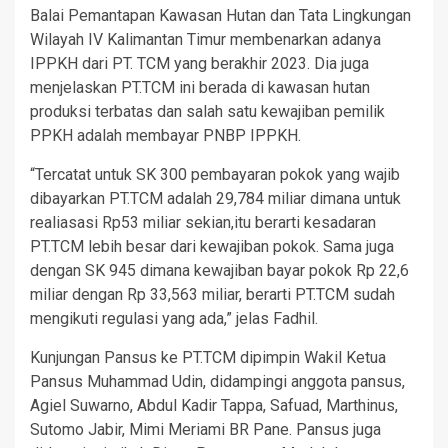
Balai Pemantapan Kawasan Hutan dan Tata Lingkungan
Wilayah IV Kalimantan Timur membenarkan adanya
IPPKH dari PT. TCM yang berakhir 2023. Dia juga
menjelaskan PT.TCM ini berada di kawasan hutan
produksi terbatas dan salah satu kewajiban pemilik
PPKH adalah membayar PNBP IPPKH.
“Tercatat untuk SK 300 pembayaran pokok yang wajib
dibayarkan PT.TCM adalah 29,784 miliar dimana untuk
realiasasi Rp53 miliar sekian,itu berarti kesadaran
PT.TCM lebih besar dari kewajiban pokok. Sama juga
dengan SK 945 dimana kewajiban bayar pokok Rp 22,6
miliar dengan Rp 33,563 miliar, berarti PT.TCM sudah
mengikuti regulasi yang ada,” jelas Fadhil.
Kunjungan Pansus ke PT.TCM dipimpin Wakil Ketua
Pansus Muhammad Udin, didampingi anggota pansus,
Agiel Suwarno, Abdul Kadir Tappa, Safuad, Marthinus,
Sutomo Jabir, Mimi Meriami BR Pane. Pansus juga