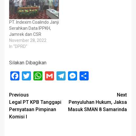
PT. Indexim Coalindo Janji
Serahkan Data IPPKH,
Jamrek dan CSR
November 28, 2022
In "DPRD"
Silakan Dibagikan
Facebook
Twitter
WhatsApp
Gmail
Telegram
Messenger
Share
Post
Previous
Next
Legal PT KPB Tanggapi
Penyuluhan Hukum, Jaksa
navigation
Pernyataan Pimpinan
Masuk SMAN 8 Samarinda
Komisi I