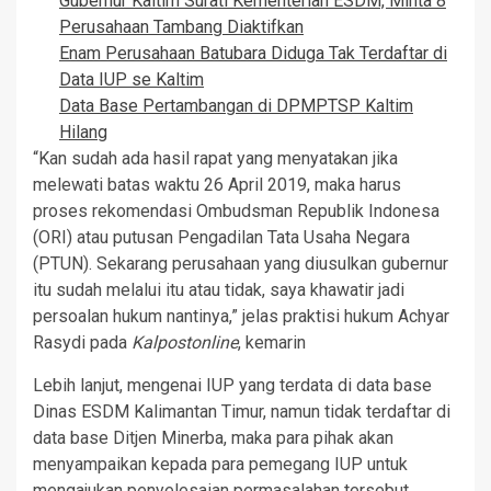
Gubernur Kaltim Surati Kementerian ESDM, Minta 8
Perusahaan Tambang Diaktifkan
Enam Perusahaan Batubara Diduga Tak Terdaftar di
Data IUP se Kaltim
Data Base Pertambangan di DPMPTSP Kaltim
Hilang
“Kan sudah ada hasil rapat yang menyatakan jika
melewati batas waktu 26 April 2019, maka harus
proses rekomendasi Ombudsman Republik Indonesa
(ORI) atau putusan Pengadilan Tata Usaha Negara
(PTUN). Sekarang perusahaan yang diusulkan gubernur
itu sudah melalui itu atau tidak, saya khawatir jadi
persoalan hukum nantinya,” jelas praktisi hukum Achyar
Rasydi pada
Kalpostonline
, kemarin
Lebih lanjut, mengenai IUP yang terdata di data base
Dinas ESDM Kalimantan Timur, namun tidak terdaftar di
data base Ditjen Minerba, maka para pihak akan
menyampaikan kepada para pemegang IUP untuk
mengajukan penyelesaian permasalahan tersebut