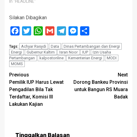
In "HEADLINE"
Silakan Dibagikan
Facebook
Twitter
WhatsApp
Gmail
Telegram
Messenger
Share
Achyar Rasydi
Data
Dinas Pertambangan dan Energi
Tags:
Energi
Gubernur Kaltim
Isran Noor
IUP
Izin Usaha
Pertambangan
kalpostonline
Kementerian Energi
MODI
MOMS
Post
Previous
Next
Pemilik IUP Harus Lewat
Dorong Bankeu Provinsi
navigation
Pengadilan Bila Tak
untuk Bangun RS Muara
Terdaftar, Komisi III
Badak
Lakukan Kajian
Tinggalkan Balasan