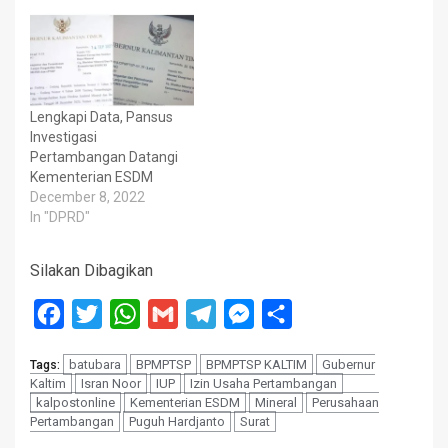
Lengkapi Data, Pansus
Investigasi
Pertambangan Datangi
Kementerian ESDM
December 8, 2022
In "DPRD"
Silakan Dibagikan
Facebook
Twitter
WhatsApp
Gmail
Telegram
Messenger
Share
batubara
BPMPTSP
BPMPTSP KALTIM
Gubernur
Tags:
Kaltim
Isran Noor
IUP
Izin Usaha Pertambangan
kalpostonline
Kementerian ESDM
Mineral
Perusahaan
Pertambangan
Puguh Hardjanto
Surat