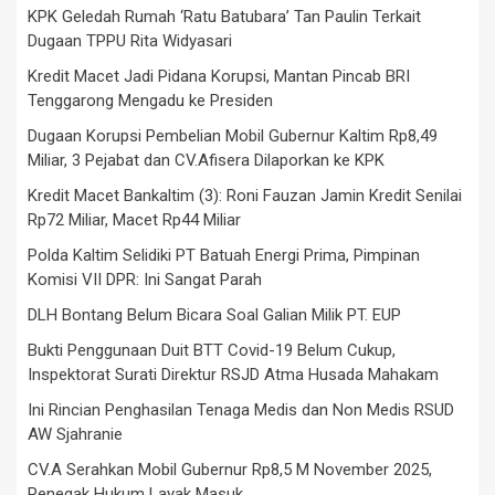
KPK Geledah Rumah ‘Ratu Batubara’ Tan Paulin Terkait
Dugaan TPPU Rita Widyasari
Kredit Macet Jadi Pidana Korupsi, Mantan Pincab BRI
Tenggarong Mengadu ke Presiden
Dugaan Korupsi Pembelian Mobil Gubernur Kaltim Rp8,49
Miliar, 3 Pejabat dan CV.Afisera Dilaporkan ke KPK
Kredit Macet Bankaltim (3): Roni Fauzan Jamin Kredit Senilai
Rp72 Miliar, Macet Rp44 Miliar
Polda Kaltim Selidiki PT Batuah Energi Prima, Pimpinan
Komisi VII DPR: Ini Sangat Parah
DLH Bontang Belum Bicara Soal Galian Milik PT. EUP
Bukti Penggunaan Duit BTT Covid-19 Belum Cukup,
Inspektorat Surati Direktur RSJD Atma Husada Mahakam
Ini Rincian Penghasilan Tenaga Medis dan Non Medis RSUD
AW Sjahranie
CV.A Serahkan Mobil Gubernur Rp8,5 M November 2025,
Penegak Hukum Layak Masuk