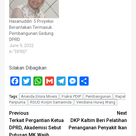
Hasanuddin: 5 Proyeksi
Berantakan Termasuk
Pembangunan Gedung
DPRD
June 9, 2022
In "DPRD"
Silakan Dibagikan
Facebook
Twitter
WhatsApp
Gmail
Telegram
Messenger
Share
Ananda Emira Moeis
Fraksi PDIP
Pembangunan
Rapat
Tags:
Paripurna
RSUD Korpri Samarinda
Veridiana Huraq Wang
Post
Previous
Next
Terkait Pergantian Ketua
DKP Kaltim Beri Pelatihan
navigation
DPRD, Akademisi Sebut
Penanganan Penyakit Ikan
Putusan MK Wajib