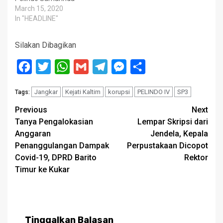
March 15, 2020
In "HEADLINE"
Silakan Dibagikan
Facebook
Twitter
WhatsApp
Gmail
Telegram
Messenger
Share
Jangkar
Kejati Kaltim
korupsi
PELINDO IV
SP3
Tags:
Post
Previous
Next
Tanya Pengalokasian
Lempar Skripsi dari
navigation
Anggaran
Jendela, Kepala
Penanggulangan Dampak
Perpustakaan Dicopot
Covid-19, DPRD Barito
Rektor
Timur ke Kukar
Tinggalkan Balasan