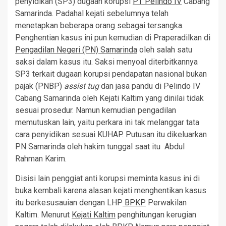
penyidikan (SP3) dugaan korupsi
PT Pelindo IV
Cabang
Samarinda. Padahal kejati sebelumnya telah
menetapkan beberapa orang sebagai tersangka.
Penghentian kasus ini pun kemudian di Praperadilkan di
Pengadilan Negeri (PN) Samarinda
oleh salah satu
saksi dalam kasus itu. Saksi menyoal diterbitkannya
SP3 terkait dugaan korupsi pendapatan nasional bukan
pajak (PNBP)
assist tug
dan jasa pandu di Pelindo IV
Cabang Samarinda oleh Kejati Kaltim yang dinilai tidak
sesuai prosedur. Namun kemudian pengadilan
memutuskan lain, yaitu perkara ini tak melanggar tata
cara penyidikan sesuai KUHAP. Putusan itu dikeluarkan
PN Samarinda oleh hakim tunggal saat itu Abdul
Rahman Karim.
Disisi lain penggiat anti korupsi meminta kasus ini di
buka kembali karena alasan kejati menghentikan kasus
itu berkesusauian dengan LHP
BPKP
Perwakilan
Kaltim. Menurut
Kejati Kaltim
penghitungan kerugian