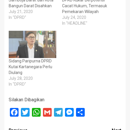
Samboja Barat dan Kota
DPRD Kukar Berpotensi
Bangun Darat Disahkan
Cacat Hukum, Termasuk
July 21, 2020
Pemekaran Wilayah
In "DPRD"
July 24, 2020
In "HEADLINE"
Sidang Paripurna DPRD
Kutai Kartanegara Perlu
Diulang
July 28, 2020
In "DPRD"
Silakan Dibagikan
Facebook
Twitter
WhatsApp
Gmail
Telegram
Messenger
Share