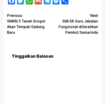
Facebook
Twitter
WhatsApp
Gmail
Telegram
Messenger
Share
Post
Previous
Next
SMKN 3 Tanah Grogot
368 SK Guru Jabatan
navigation
Akan Tempati Gedung
Fungsional diSerahkan
Baru
Pemkot Samarinda
Tinggalkan Balasan