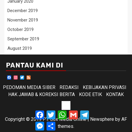
January 2020
December 2019
November 2019
October 2019
September 2019
August 2019
PANTAU KAMI DI
Facebook
Instagram
Twitter
Feed
PEDOMAN MEDIA SIBER
REDAKSI
KEBIJAKAN PRIVASI
HAK JAWAB & KOREKSI BERITA
KODE ETIK
KONTAK
KODE
Facebook
Twitter
WhatsApp
Gmail
Telegram
ETIK
Copyright © 2019 PT. Box Media Online
|
Newsphere
by AF
Messenger
Share
themes.