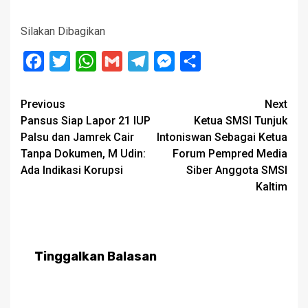
Silakan Dibagikan
Facebook
Twitter
WhatsApp
Gmail
Telegram
Messenger
Share
Post
Previous
Next
Pansus Siap Lapor 21 IUP
Ketua SMSI Tunjuk
navigation
Palsu dan Jamrek Cair
Intoniswan Sebagai Ketua
Tanpa Dokumen, M Udin:
Forum Pempred Media
Ada Indikasi Korupsi
Siber Anggota SMSI
Kaltim
Tinggalkan Balasan