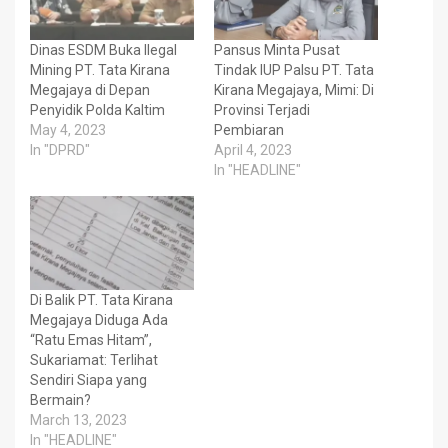
Dinas ESDM Buka Ilegal
Pansus Minta Pusat
Mining PT. Tata Kirana
Tindak IUP Palsu PT. Tata
Megajaya di Depan
Kirana Megajaya, Mimi: Di
Penyidik Polda Kaltim
Provinsi Terjadi
May 4, 2023
Pembiaran
In "DPRD"
April 4, 2023
In "HEADLINE"
Di Balik PT. Tata Kirana
Megajaya Diduga Ada
“Ratu Emas Hitam”,
Sukariamat: Terlihat
Sendiri Siapa yang
Bermain?
March 13, 2023
In "HEADLINE"