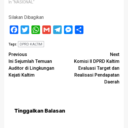
In "NASIONAL"
Silakan Dibagikan
Facebook
Twitter
WhatsApp
Gmail
Telegram
Messenger
Share
DPRD KALTIM
Tags:
Post
Previous
Next
Ini Sejumlah Temuan
Komisi II DPRD Kaltim
navigation
Auditor di Lingkungan
Evaluasi Target dan
Kejati Kaltim
Realisasi Pendapatan
Daerah
Tinggalkan Balasan