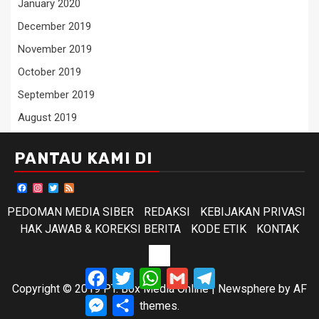
January 2020
December 2019
November 2019
October 2019
September 2019
August 2019
PANTAU KAMI DI
Facebook
Instagram
Twitter
Feed
PEDOMAN MEDIA SIBER
REDAKSI
KEBIJAKAN PRIVASI
HAK JAWAB & KOREKSI BERITA
KODE ETIK
KONTAK
KODE
Facebook
Twitter
WhatsApp
Gmail
Telegram
ETIK
Copyright © 2019 PT. Box Media Online
|
Newsphere
by AF
Messenger
Share
themes.