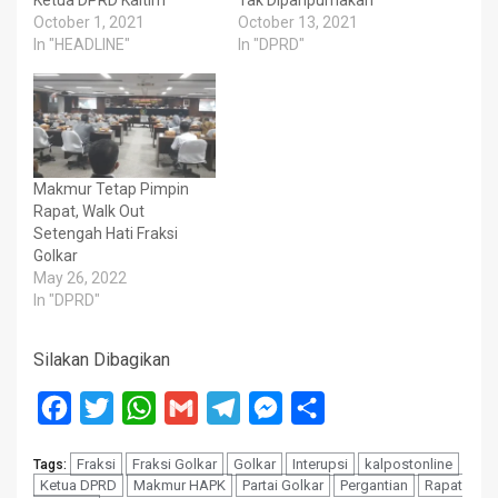
Ketua DPRD Kaltim
Tak Diparipurnakan
October 1, 2021
October 13, 2021
In "HEADLINE"
In "DPRD"
Makmur Tetap Pimpin
Rapat, Walk Out
Setengah Hati Fraksi
Golkar
May 26, 2022
In "DPRD"
Silakan Dibagikan
Facebook
Twitter
WhatsApp
Gmail
Telegram
Messenger
Share
Fraksi
Fraksi Golkar
Golkar
Interupsi
kalpostonline
Tags:
Ketua DPRD
Makmur HAPK
Partai Golkar
Pergantian
Rapat