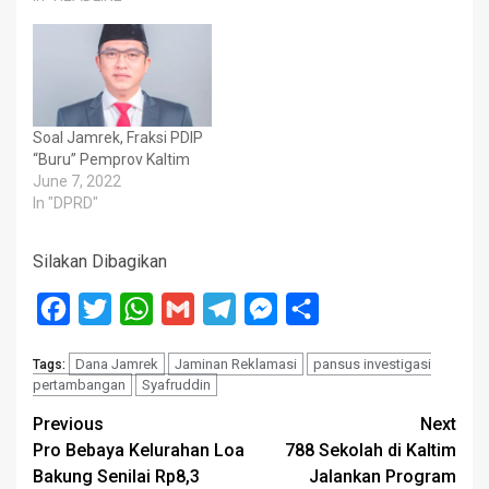
Soal Jamrek, Fraksi PDIP
“Buru” Pemprov Kaltim
June 7, 2022
In "DPRD"
Silakan Dibagikan
Facebook
Twitter
WhatsApp
Gmail
Telegram
Messenger
Share
Dana Jamrek
Jaminan Reklamasi
pansus investigasi
Tags:
pertambangan
Syafruddin
Post
Previous
Next
Pro Bebaya Kelurahan Loa
788 Sekolah di Kaltim
navigation
Bakung Senilai Rp8,3
Jalankan Program