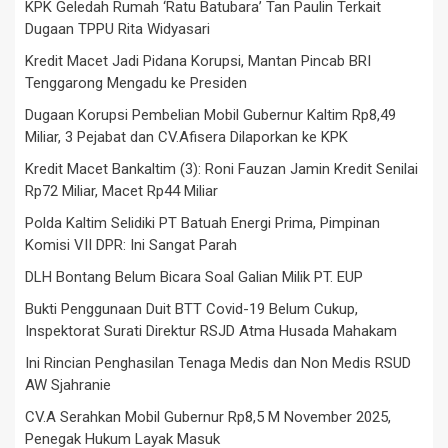
KPK Geledah Rumah ‘Ratu Batubara’ Tan Paulin Terkait
Dugaan TPPU Rita Widyasari
Kredit Macet Jadi Pidana Korupsi, Mantan Pincab BRI
Tenggarong Mengadu ke Presiden
Dugaan Korupsi Pembelian Mobil Gubernur Kaltim Rp8,49
Miliar, 3 Pejabat dan CV.Afisera Dilaporkan ke KPK
Kredit Macet Bankaltim (3): Roni Fauzan Jamin Kredit Senilai
Rp72 Miliar, Macet Rp44 Miliar
Polda Kaltim Selidiki PT Batuah Energi Prima, Pimpinan
Komisi VII DPR: Ini Sangat Parah
DLH Bontang Belum Bicara Soal Galian Milik PT. EUP
Bukti Penggunaan Duit BTT Covid-19 Belum Cukup,
Inspektorat Surati Direktur RSJD Atma Husada Mahakam
Ini Rincian Penghasilan Tenaga Medis dan Non Medis RSUD
AW Sjahranie
CV.A Serahkan Mobil Gubernur Rp8,5 M November 2025,
Penegak Hukum Layak Masuk